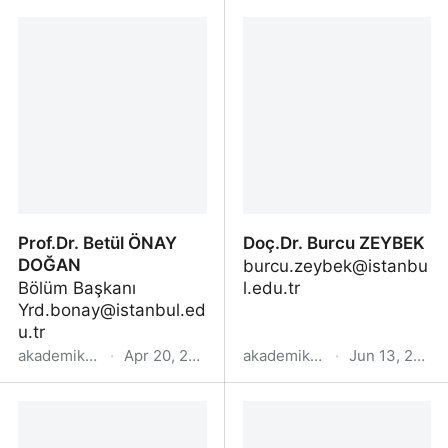
Prof.Dr. Abdullah ÖZKAN
Prof.Dr. Ayşe Melahat
KALAY
Prof.Dr. Betül ÖNAY
Doç.Dr. Burcu ZEYBEK
DOĞAN
burcu.zeybek@istanbu
Bölüm Başkanı
l.edu.tr
Yrd.bonay@istanbul.ed
u.tr
akademik.yok.gov.tr
·
Apr 20, 2022
akademik.yok.gov.tr
·
Jun 13, 2023
Prof.Dr. Betül ÖNAY
Doç.Dr. Burcu ZEYBEK
DOĞAN