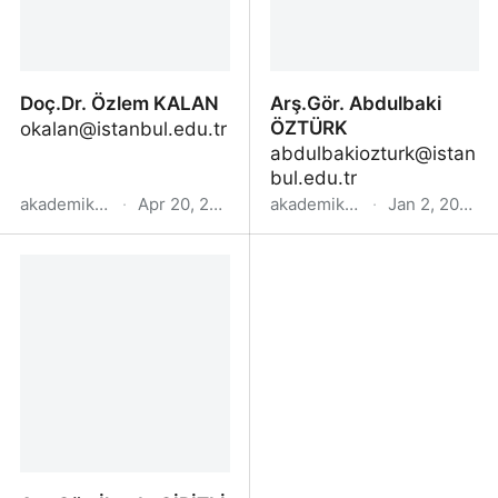
Doç.Dr. Özlem KALAN
Arş.Gör. Abdulbaki
ÖZTÜRK
okalan@istanbul.edu.tr
abdulbakiozturk@istan
bul.edu.tr
akademik.yok.gov.tr
·
Apr 20, 2022
akademik.yok.gov.tr
·
Jan 2, 2023
Doç.Dr. Özlem KALAN
Arş.Gör. Abdulbaki
ÖZTÜRK