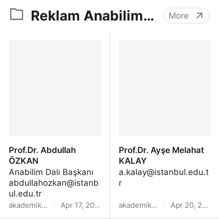
Reklam Anabilim Dalı
More
Prof.Dr. Abdullah
Prof.Dr. Ayşe Melahat
ÖZKAN
KALAY
a.kalay@istanbul.edu.t
abdullahozkan@istanb
r
ul.edu.tr
akademik.yok.gov.tr
·
Apr 17, 2022
akademik.yok.gov.tr
·
Apr 20, 2022