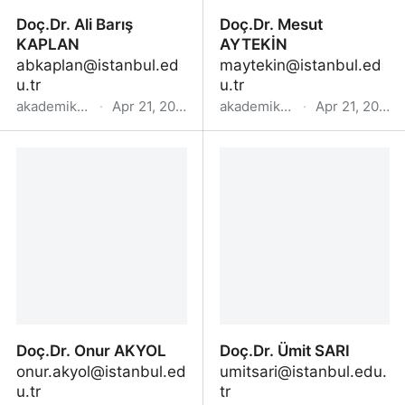
Doç.Dr. Ali Barış
Doç.Dr. Mesut
KAPLAN
AYTEKİN
abkaplan@istanbul.ed
maytekin@istanbul.ed
u.tr
u.tr
akademik.yok.gov.tr
·
Apr 21, 2022
akademik.yok.gov.tr
·
Apr 21, 2022
Doç.Dr. Ali Barış KAPLAN
Doç.Dr. Mesut AYTEKİN
Doç.Dr. Onur AKYOL
Doç.Dr. Ümit SARI
onur.akyol@istanbul.ed
umitsari@istanbul.edu.
u.tr
tr