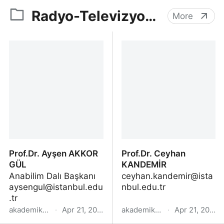
Radyo-Televizyon Anabilim Dalı
More
Prof.Dr. Ayşen AKKOR
Prof.Dr. Ceyhan
GÜL
KANDEMİR
ceyhan.kandemir@ista
aysengul@istanbul.edu
nbul.edu.tr
.tr
akademik.yok.gov.tr
·
Apr 21, 2022
akademik.yok.gov.tr
·
Apr 21, 2022