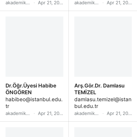
akademik.yok.gov.tr
·
Apr 21, 2022
akademik.yok.gov.tr
·
Apr 21, 2022
Doç.Dr. Onur AKYOL
Doç.Dr. Ümit SARI
Dr.Öğr.Üyesi Habibe
Arş.Gör.Dr. Damlasu
ÖNGÖREN
TEMİZEL
habibeo@istanbul.edu.
damlasu.temizel@istan
tr
bul.edu.tr
akademik.yok.gov.tr
·
Apr 21, 2022
akademik.yok.gov.tr
·
Apr 21, 2022
Dr.Öğr.Üyesi Habibe
Arş.Gör.Dr. Damlasu
ÖNGÖREN
TEMİZEL