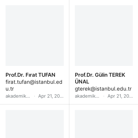
Prof.Dr. Ayşen AKKOR
Prof.Dr. Ceyhan
GÜL
KANDEMİR
Prof.Dr. Fırat TUFAN
Prof.Dr. Gülin TEREK
ÜNAL
firat.tufan@istanbul.ed
u.tr
gterek@istanbul.edu.tr
akademik.yok.gov.tr
·
Apr 21, 2022
akademik.yok.gov.tr
·
Apr 21, 2022
Prof.Dr. Fırat TUFAN
Prof.Dr. Gülin TEREK
ÜNAL