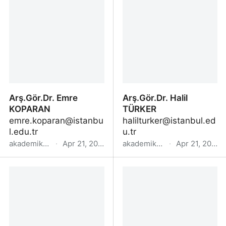
Arş.Gör.Dr. Emre
Arş.Gör.Dr. Halil
KOPARAN
TÜRKER
emre.koparan@istanbu
halilturker@istanbul.ed
l.edu.tr
u.tr
akademik.yok.gov.tr
·
Apr 21, 2022
akademik.yok.gov.tr
·
Apr 21, 2022
Arş.Gör.Dr. Emre
Arş.Gör.Dr. Halil TÜRKER
KOPARAN